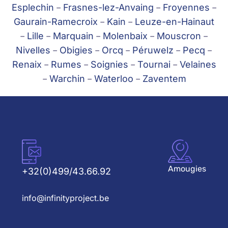
Esplechin
–
Frasnes-lez-Anvaing
–
Froyennes
–
Gaurain-Ramecroix
–
Kain
–
Leuze-en-Hainaut
–
Lille
–
Marquain
–
Molenbaix
–
Mouscron
–
Nivelles
–
Obigies
–
Orcq
–
Péruwelz
–
Pecq
–
Renaix
–
Rumes
–
Soignies
–
Tournai
–
Velaines
–
Warchin
–
Waterloo
–
Zaventem
Amougies
+32(0)499/43.66.92
info@infinityproject.be