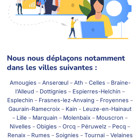
Nous nous déplaçons notamment
dans les villes suivantes :
Amougies
–
Anserœul
–
Ath
–
Celles
–
Braine-
l’Alleud
–
Dottignies
–
Espierres-Helchin
–
Esplechin
–
Frasnes-lez-Anvaing
–
Froyennes
–
Gaurain-Ramecroix
–
Kain
–
Leuze-en-Hainaut
–
Lille
–
Marquain
–
Molenbaix
–
Mouscron
–
Nivelles
–
Obigies
–
Orcq
–
Péruwelz
–
Pecq
–
Renaix
–
Rumes
–
Soignies
–
Tournai
–
Velaines