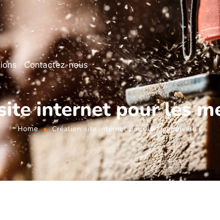
tions
Contactez-nous
site internet pour les m
Home
Création site internet pour les menuiseries