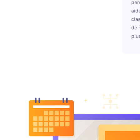
per
aid
cla
de 
plus