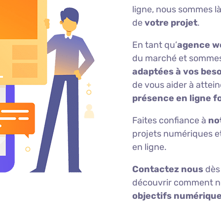
ligne, nous sommes l
de
votre projet
.
En tant qu’
agence we
du marché et sommes
adaptées à vos beso
de vous aider à attei
présence en ligne f
Faites confiance à
no
projets numériques et
en ligne.
Contactez nous
dès 
découvrir comment n
objectifs numériqu