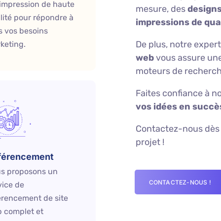
l'impression de haute
mesure, des
design
lité pour répondre à
impressions de qua
s vos besoins
De plus, notre exper
keting.
web
vous assure une 
moteurs de recherch
Faites confiance à n
vos idées en succè
Contactez-nous dès 
projet !
férencement
s proposons un
CONTACTEZ-NOUS !
vice de
érencement de site
 complet et