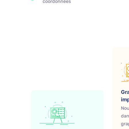
coordonnées
Gr
im
Nou
dan
gra