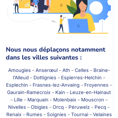
Nous nous déplaçons notamment
dans les villes suivantes :
Amougies
–
Anserœul
–
Ath
–
Celles
–
Braine-
l’Alleud
–
Dottignies
–
Espierres-Helchin
–
Esplechin
–
Frasnes-lez-Anvaing
–
Froyennes
–
Gaurain-Ramecroix
–
Kain
–
Leuze-en-Hainaut
–
Lille
–
Marquain
–
Molenbaix
–
Mouscron
–
Nivelles
–
Obigies
–
Orcq
–
Péruwelz
–
Pecq
–
Renaix
–
Rumes
–
Soignies
–
Tournai
–
Velaines